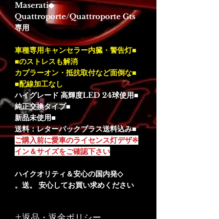
◆Maserati
Quattroporte/Quattroporte Gts
専用
■車種専用キャンセラー内臓・警告灯
のストレスも解消■
■カプラーオン・抵抗取付など面倒な
配線加工なし■
■ハイグレード 高輝度LED 24球使用
■純正交換タイプ
■新品未使用
■送料：レターパックプラス送料込み
※ご購入前に愛車のライセンス灯デザ
イン＆サイズをご確認下さい
◇ハイクオリティ＆安心の国内発
送。 安心してお買い求めください。
返品・返金ポリシー