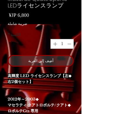
LEDライセンスランプ
السع
ضريبة شاملة
الكمية
*
أضِف إلى العربة
◆高輝度 LED ライセンスランプ【左
右2個セット】
◆2003～2012年
◆マセラティ クアトロポルテ/クアト
ロポルテGts 専用