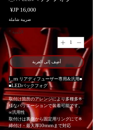
السع
ضريبة شاملة
الكمية
*
أضِف إلى العربة
■i_m リアディフューザー専用&汎用
LEDバックフォグ■
※取付け箇所のアレンジにより多種多
様なバリエーションで装着可能です。
汎用性∞
※取付けは裏側から固定用リングにて
締付け・最大厚10mmまで対応