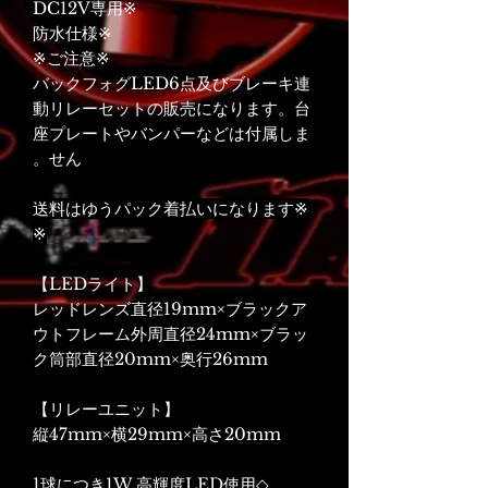
※DC12V専用
※防水仕様
※ご注意※
バックフォグLED6点及びブレーキ連
動リレーセットの販売になります。台
座プレートやバンパーなどは付属しま
せん。
※送料はゆうパック着払いになります
※
【LEDライト】
レッドレンズ直径19mm×ブラックア
ウトフレーム外周直径24mm×ブラッ
ク筒部直径20mm×奥行26mm
【リレーユニット】
縦47mm×横29mm×高さ20mm
◇1球につき1W 高輝度LED使用