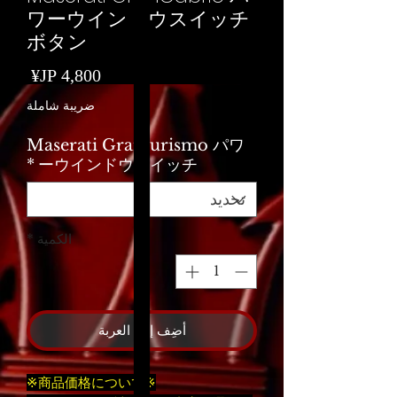
ワーウインドウスイッチ
ボタン
السع
ضريبة شاملة
Maserati Granturismo パワ
*
ーウインドウスイッチ
الكمية
*
أضِف إلى العربة
※商品価格について※