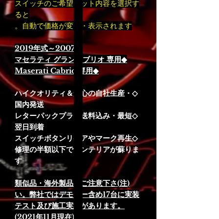
スイッチのご希望セット内容を選択す
ると
自動で価格が変更・表示されます。
◆2007～2019年式
◆マセラティ グランカブリオ 専用
◆Maserati Cabrio 専用
◇ハイクオリティ＆安心の自社生産・
国内発送
◇レターパックプラス送料込み・最短
翌日到着
◇スイッチボタンリペアやマーク再生
修理の半額以下でインテリアが蘇りま
す
(注)類似品・海外製品にご注意下さ
い。弊社ではデモカー含め17台に実装
テスト及び施工実績があります。
(2021年11月現在)