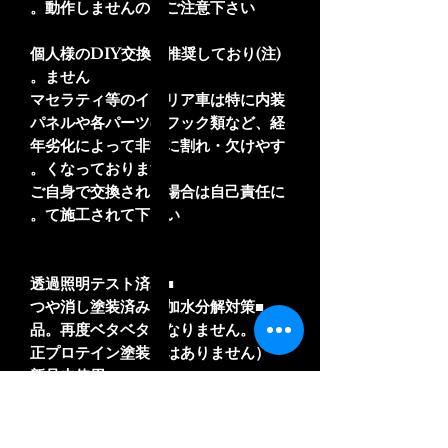
動作しませんのでご注意下さい。
(注)個人様のDIY交換は推奨しており
ません。
マセラティ等のイタリア車は特に内装
パネルや各パーツのフック類など、経
年劣化によって非常に割れ・欠けやす
くなっております。
ご自身で交換される場合は自己責任に
て施工されて下さい。
■透過照明テスト済み
■つや消し塗装済み・加水分解対策
品。再度ベタベタになりません。（純
正プロテイン塗装ではありません）
■新品未使用
◆交換用パワーウインドウスイッチボ
タン