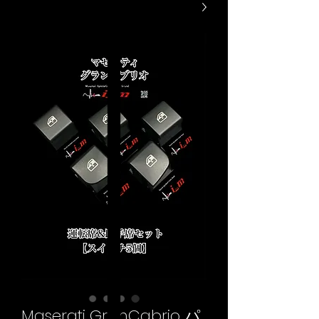
Maserati GranCabrio パ