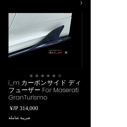
i_m カーボンサイド ディ
フューザー For Maserati
GranTurismo
السع
ضريبة شاملة