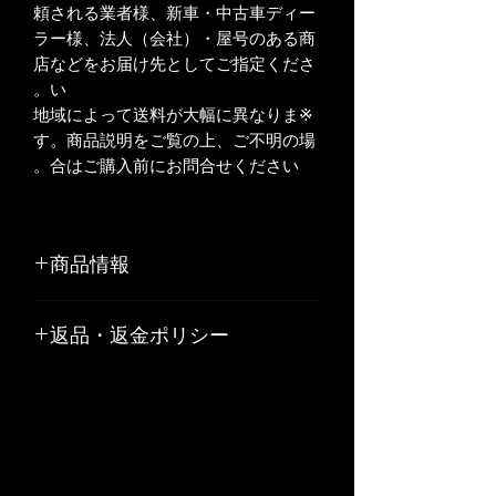
頼される業者様、新車・中古車ディー
ラー様、法人（会社）・屋号のある商
店などをお届け先としてご指定くださ
い。
※地域によって送料が大幅に異なりま
す。商品説明をご覧の上、ご不明の場
合はご購入前にお問合せください。
商品情報
素材：カーボン製
返品・返金ポリシー
クリア樹脂仕上げ
Made in Japan
お客様のご都合や、お客様の責任でキ
ズや汚れが生じた商品の返品、交換は
お受けできません。
リサイクル部品につきましては原則と
して返品はお受けできません。