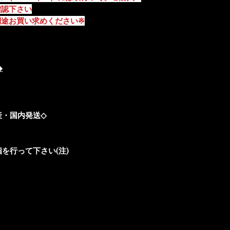
認下さい※
※両面テープは付属しません。別途お買い求めください※
ントゥーリズモ
◇ハイクオリティ＆安心の自社生産・国内発送
(注)装着前に必ず純正パネルの脱脂を行って下さい。