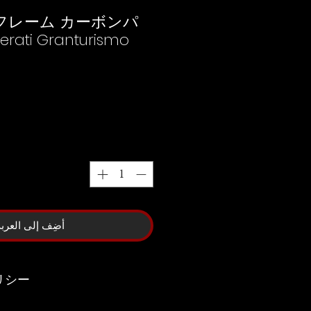
フレーム カーボンパ
rati Granturismo
أضِف إلى العربة
リシー
、お客様の責任でキズや汚れが生