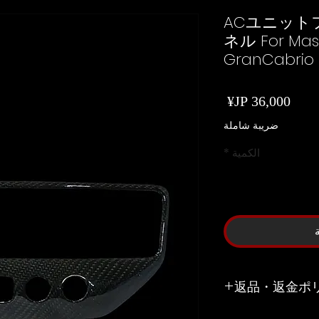
ACユニット
ネル For Mase
GranCabrio
السعر
ضريبة شاملة
الكمية
*
返品・返金ポ
お客様のご都合や