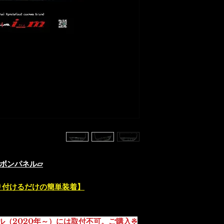
じた商品の返品、
リサイクル部品に
受けできません。
商品の品質管理に
ご注文の商品と内
の品質上の問題が
以内に弊社までご
ゆうパックの着払
担にて早急に良品
きます。
▱純正ACユニットフレーム カーボンパネル▱
【純正パネルに両面テープで貼り付けるだけの簡単装着】
デル（2020年～）には取付不可。ご購入