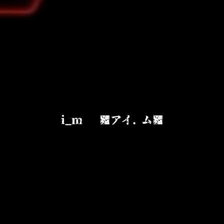
i_m ■アイ. ム■